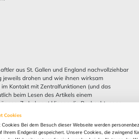
ftler aus St. Gallen und England nachvollziehbar
g jeweils drohen und wie ihnen wirksam
im Kontakt mit Zentralfunktionen (und das
utlich beim Lesen des Artikels einem
 können. Zu bekannt klingen die Beobachtungen
 liegt auch zugleich der Charme des Artikels,
t Cookies
ße für den Umgang und die Entwicklung
t Cookies Bei dem Besuch dieser Webseite werden personenbe
uf Ihrem Endgerät gespeichert. Unsere Cookies, die zwingend für