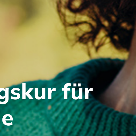
gskur für
le