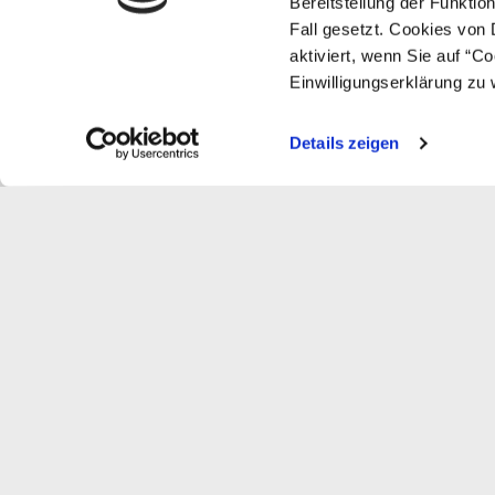
Bereitstellung der Funkti
Veröffentlicht in
Organisationsentwicklung
; 
Fall gesetzt. Cookies von 
Weniger als eine Minute zum Lesen
aktiviert, wenn Sie auf “C
Einwilligungserklärung zu 
Details zeigen
← Prev
Das könnte Sie 
interessieren!