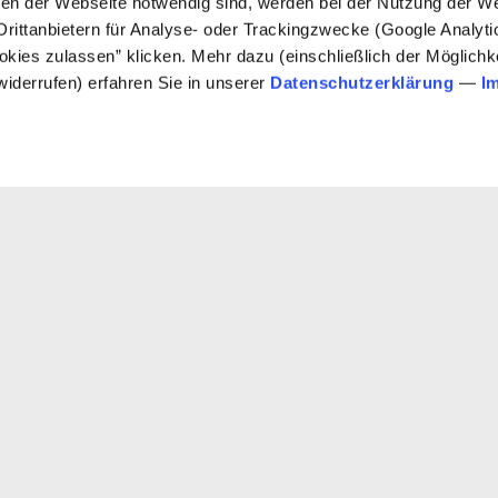
onen der Webseite notwendig sind, werden bei der Nutzung der We
Veröffentlicht am
05.02.2016
von
Henning Keber
Drittanbietern für Analyse- oder Trackingzwecke (Google Analyt
ookies zulassen” klicken. Mehr dazu (einschließlich der Möglichke
widerrufen) erfahren Sie in unserer
Datenschutzerklärung
—
I
Zur Übersicht
auch