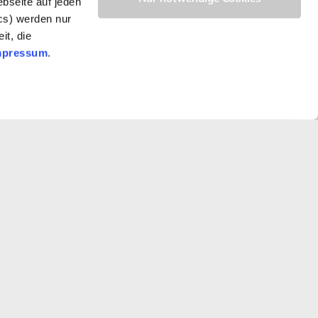
bseite auf jeden
ics) werden nur
it, die
mpressum
.
Next →