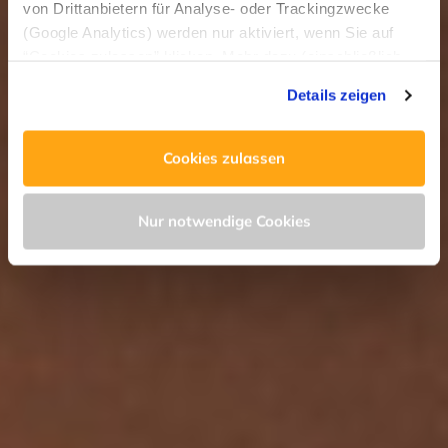
von Drittanbietern für Analyse- oder Trackingzwecke
(Google Analytics) werden nur aktiviert, wenn Sie auf
“Cookies zulassen” klicken. Mehr dazu (einschließlich
der Möglichkeit, die Einwilligungserklärung zu widerrufen)
Details zeigen
erfahren Sie in unserer
Datenschutzerklärung
—
Impressum
.
Cookies zulassen
Nur notwendige Cookies