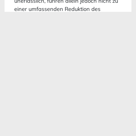
unerlässlich, führen allein jedoch nicht zu
einer umfassenden Reduktion des
benannten Systemstresses. Nur durch die
Verbindung mit einer Nachhaltigkeit im
Innen ist die tiefgreifende
Systemtransformation möglich.
Nachhaltigkeit im Innen befasst sich u.a.
mit dem Denken in vernetzten Systemen,
der intelligenten Fokussierung auf die
Wahrnehmung aller Sinne und Elementen
der Selbstführung.
Hier setzen unsere Angebote für
Führungskräfte an: innere und äußere
Nachhaltigkeit. Wir sind davon überzeugt,
dass Menschen, die diese beiden
Dimensionen verinnerlichen, einen