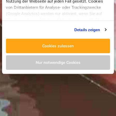
Nutzung der Webseite auf jeden Fall gesetzt. Cookies
von Drittanbietern für Analyse- oder Trackingzwecke
(Google Analytics) werden nur aktiviert, wenn Sie auf
“Cookies zulassen” klicken. Mehr dazu (einschließlich
der Möglichkeit, die Einwilligungserklärung zu widerrufen)
Details zeigen
erfahren Sie in unserer
Datenschutzerklärung
—
Impressum
.
Cookies zulassen
Nur notwendige Cookies