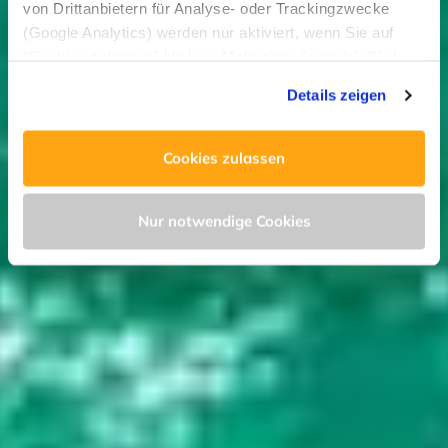
von Drittanbietern für Analyse- oder Trackingzwecke
(Google Analytics) werden nur aktiviert, wenn Sie auf
“Cookies zulassen” klicken. Mehr dazu (einschließlich
der Möglichkeit, die Einwilligungserklärung zu widerrufen)
Details zeigen
erfahren Sie in unserer
Datenschutzerklärung
—
Impressum
.
Cookies zulassen
Nur notwendige Cookies