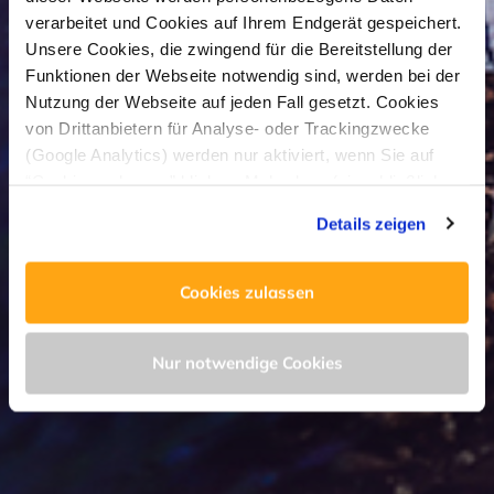
verarbeitet und Cookies auf Ihrem Endgerät gespeichert.
Unsere Cookies, die zwingend für die Bereitstellung der
Funktionen der Webseite notwendig sind, werden bei der
Nutzung der Webseite auf jeden Fall gesetzt. Cookies
von Drittanbietern für Analyse- oder Trackingzwecke
(Google Analytics) werden nur aktiviert, wenn Sie auf
“Cookies zulassen” klicken. Mehr dazu (einschließlich
der Möglichkeit, die Einwilligungserklärung zu widerrufen)
Details zeigen
erfahren Sie in unserer
Datenschutzerklärung
—
Impressum
.
Cookies zulassen
Nur notwendige Cookies