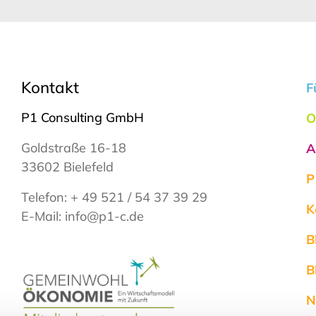
Kontakt
F
P1 Consulting GmbH
O
Goldstraße 16-18
A
33602 Bielefeld
P
Telefon:
+ 49 521 / 54 37 39 29
K
E-Mail:
info@p1-c.de
B
B
N