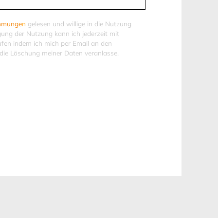
immunge
n
gelesen und willige in die Nutzung
igung der Nutzung kann ich jederzeit mit
ufen indem ich mich per Email an den
die Löschung meiner Daten veranlasse.