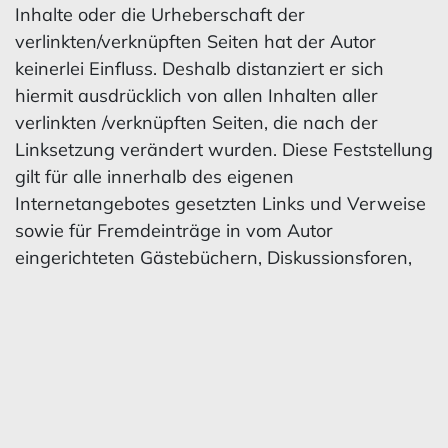
Inhalte oder die Urheberschaft der
verlinkten/verknüpften Seiten hat der Autor
keinerlei Einfluss. Deshalb distanziert er sich
hiermit ausdrücklich von allen Inhalten aller
verlinkten /verknüpften Seiten, die nach der
Linksetzung verändert wurden. Diese Feststellung
gilt für alle innerhalb des eigenen
Internetangebotes gesetzten Links und Verweise
sowie für Fremdeinträge in vom Autor
eingerichteten Gästebüchern, Diskussionsforen,
Linkverzeichnissen, Mailinglisten und in allen
anderen Formen von Datenbanken, auf deren
Inhalt externe Schreibzugriffe möglich sind. Für
illegale, fehlerhafte oder unvollständige Inhalte
und insbesondere für Schäden, die aus der
Nutzung oder Nichtnutzung solcherart
dargebotener Informationen entstehen, haftet