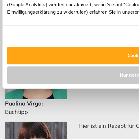
(Google Analytics) werden nur aktiviert, wenn Sie auf “Cooki
Einwilligungserklärung zu widerrufen) erfahren Sie in unsere
Amato Baumgartner:
Aktivität
Meine Leseempfehlung f
von Matt Haig. Kein of
Cook
steckt in den Botschaf
Selbstführung. Es geh
hat die Chance, versch
Nur not
noch besser mit ein pa
Paolina Virga:
Buchtipp
Hier ist ein Rezept 