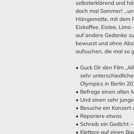
selbsterklärend und hä
doch mal Sommer! …und
Hängematte, mit dem R
Eiskaffee, Eistee, Limo
auf andere Gedanke zu
bewusst und ohne Absi
aufsuchen, die mal so 
•
Guck Dir den Film „Al
sehr unterschiedliche
Olympics in Berlin 2
•
Befrage einen alten
•
Und einen sehr jung
•
Besuche ein Konzert u
•
Repariere etwas
•
Schreib ein Gedicht – 
•
Klettere auf einen B