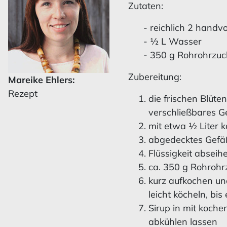
Zutaten:
- reichlich 2 handv
- ½ L Wasser
- 350 g Rohrohrzuc
Zubereitung:
Mareike Ehlers:
Rezept
die frischen Blüte
verschließbares 
mit etwa ½ Liter 
abgedecktes Gefäß
Flüssigkeit abseih
ca. 350 g Rohrohr
kurz aufkochen un
leicht köcheln, bis
Sirup in mit koch
abkühlen lassen