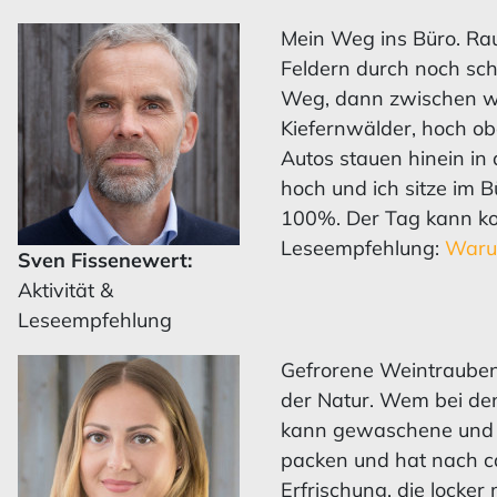
Mein Weg ins Büro. Rau
Feldern durch noch sch
Weg, dann zwischen w
Kiefernwälder, hoch obe
Autos stauen hinein in d
hoch und ich sitze im 
100%. Der Tag kann ko
Leseempfehlung:
Warum
Sven Fissenewert:
Aktivität &
Leseempfehlung
Gefrorene Weintrauben
der Natur. Wem bei de
kann gewaschene und a
packen und hat nach ca
Erfrischung, die locker