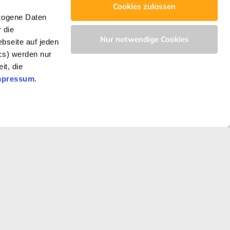
Cookies zulassen
zogene Daten
 die
Nur notwendige Cookies
bseite auf jeden
ics) werden nur
it, die
mpressum
.
Next →