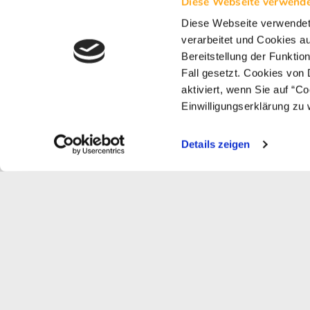
Autonomie bzw. Verantwortung es ausgesta
Diese Webseite verwende
Diese Webseite verwende
So kommen Sie in kürzester Zeit zu einem g
verarbeitet und Cookies a
und Verantwortungsgrade. Dazu können Sie
Bereitstellung der Funkti
Entscheidungspokerkarten
bestellen.
Fall gesetzt. Cookies von 
aktiviert, wenn Sie auf “C
Veröffentlicht in
P1
; Veröffentlicht am
01.10
Einwilligungserklärung zu 
Minute zum Lesen
Details zeigen
← Prev