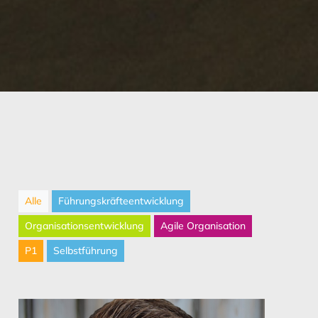
Alle
Führungskräfteentwicklung
Organisationsentwicklung
Agile Organisation
P1
Selbstführung