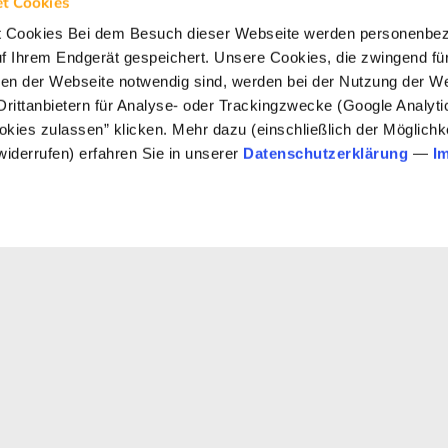
ttet werden möchte.
t Cookies
t Cookies Bei dem Besuch dieser Webseite werden personenbe
uten gemeinsamen Verständnis über Freiheits-
uf Ihrem Endgerät gespeichert. Unsere Cookies, die zwingend für
 auf unserer Homepage die neu entwickelten
onen der Webseite notwendig sind, werden bei der Nutzung der We
Drittanbietern für Analyse- oder Trackingzwecke (Google Analyt
ookies zulassen” klicken. Mehr dazu (einschließlich der Möglichke
.2018
von
Carsten Waider
Weniger als eine
widerrufen) erfahren Sie in unserer
Datenschutzerklärung
—
I
Zur Übersicht