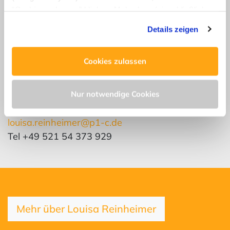
“Cookies zulassen” klicken. Mehr dazu (einschließlich
der Möglichkeit, die Einwilligungserklärung zu widerrufen)
LinkedIn Profil
Details zeigen
erfahren Sie in unserer
Datenschutzerklärung
—
Impressum
.
Cookies zulassen
Kontakt
Nur notwendige Cookies
Louisa Reinheimer
louisa.reinheimer@p1-c.de
Tel +49 521 54 373 929
Mehr über Louisa Reinheimer