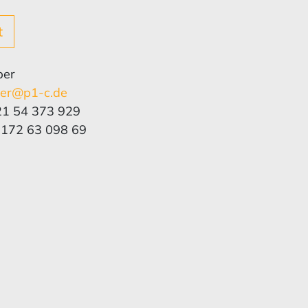
t
per
per@p1-c.de
21 54 373 929
 172 63 098 69