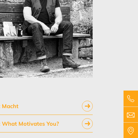
: Macht
: What Motivates You?