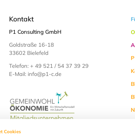
Kontakt
F
P1 Consulting GmbH
O
Goldstraße 16-18
A
33602 Bielefeld
P
Telefon:
+ 49 521 / 54 37 39 29
K
E-Mail:
info@p1-c.de
B
B
N
S
t Cookies