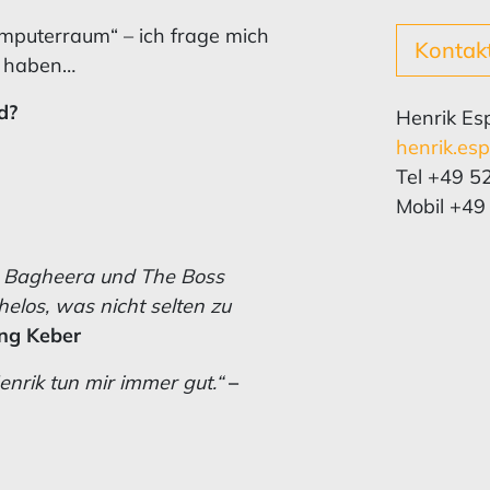
omputerraum“ – ich frage mich
Kontak
t haben…
d?
Henrik Es
henrik.es
Tel +49 5
Mobil +49
, Bagheera und The Boss
elos, was nicht selten zu
ng Keber
enrik tun mir immer gut.“
–