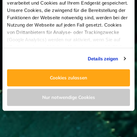
verarbeitet und Cookies auf Ihrem Endgerät gespeichert.
Unsere Cookies, die zwingend für die Bereitstellung der
Funktionen der Webseite notwendig sind, werden bei der
Nutzung der Webseite auf jeden Fall gesetzt. Cookies
von Drittanbietern für Analyse- oder Trackingzwecke
(Google Analytics) werden nur aktiviert, wenn Sie auf
“Cookies zulassen” klicken. Mehr dazu (einschließlich
der Möglichkeit, die Einwilligungserklärung zu widerrufen)
Details zeigen
erfahren Sie in unserer
Datenschutzerklärung
—
Impressum
.
Cookies zulassen
Nur notwendige Cookies